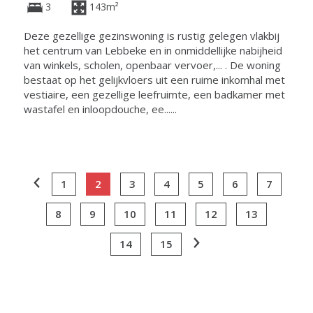
3
143m²
Deze gezellige gezinswoning is rustig gelegen vlakbij
het centrum van Lebbeke en in onmiddellijke nabijheid
van winkels, scholen, openbaar vervoer,... . De woning
bestaat op het gelijkvloers uit een ruime inkomhal met
vestiaire, een gezellige leefruimte, een badkamer met
wastafel en inloopdouche, ee......
1
2
3
4
5
6
7
8
9
10
11
12
13
14
15