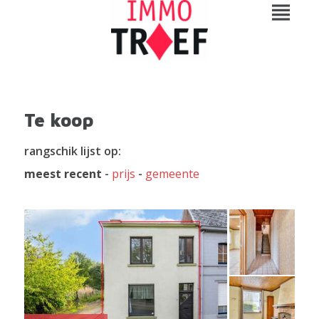
Te koop
rangschik lijst op:
meest recent
-
prijs
-
gemeente