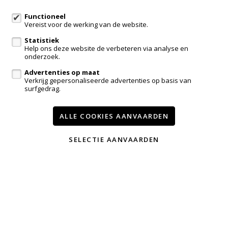
info@immotroef.be
Functioneel
Vereist voor de werking van de website.
Volg ons op:
Statistiek
Help ons deze website de verbeteren via analyse en
onderzoek.
Advertenties op maat
Verkrijg gepersonaliseerde advertenties op basis van
surfgedrag.
ALLE COOKIES AANVAARDEN
Te koop
Te huur
Contact
TEVREDEN KLANTEN
SELECTIE AANVAARDEN
Wijzig cookie voorkeuren
voorwaarden
privacy
powered by Whise
website door FW4