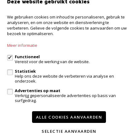
Deze website gebruikt cookies
Immo Troef
We gebruiken cookies om inhoud te personaliseren, gebruik te
analyseren, en om onze website en dienstverlening te
Brusselsesteenweg 38
verbeteren. Gelieve de volgende cookies te aanvaarden om uw
9280 Lebbeke
bezoek te optimaliseren.
052 52 52 00
Meer informatie
info@immotroef.be
Functioneel
Vereist voor de werking van de website.
Volg ons op:
Statistiek
Help ons deze website de verbeteren via analyse en
onderzoek.
Advertenties op maat
Verkrijg gepersonaliseerde advertenties op basis van
surfgedrag.
ALLE COOKIES AANVAARDEN
Te koop
Te huur
Contact
TEVREDEN KLANTEN
SELECTIE AANVAARDEN