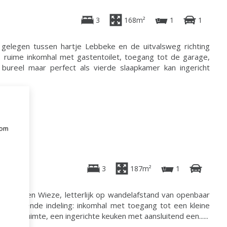
3
168m²
1
1
 gelegen tussen hartje Lebbeke en de uitvalsweg richting
: ruime inkomhal met gastentoilet, toegang tot de garage,
ureel maar perfect als vierde slaapkamer kan ingericht
 om
e
3
187m²
1
rbelle en Wieze, letterlijk op wandelafstand van openbaar
ft volgende indeling: inkomhal met toegang tot een kleine
en leefruimte, een ingerichte keuken met aansluitend een......