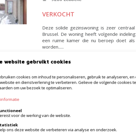
VERKOCHT
Deze solide gezinswoning is zeer centraal
Brussel. De woning heeft volgende indeling
een ruime kamer die nu beroep doet als b
worden......
e website gebruikt cookies
bruiken cookies om inhoud te personaliseren, gebruik te analyseren, en
Huis
website en dienstverlening te verbeteren. Gelieve de volgende cookies t
arden om uw bezoek te optimaliseren.
9280 Lebbeke
informatie
VERKOCHT
unctioneel
ereist voor de werking van de website.
Deze gezinswoning is gelegen tussen Dende
vervoer, scholen en winkels. De woning hee
tatistiek
praktische kelder (droog), een gezellige eet-
elp ons deze website de verbeteren via analyse en onderzoek.