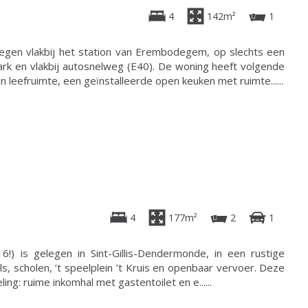
4
142m²
1
legen vlakbij het station van Erembodegem, op slechts een
ark en vlakbij autosnelweg (E40). De woning heeft volgende
 leefruimte, een geïnstalleerde open keuken met ruimte......
4
177m²
2
1
) is gelegen in Sint-Gillis-Dendermonde, in een rustige
ls, scholen, ’t speelplein ’t Kruis en openbaar vervoer. Deze
g: ruime inkomhal met gastentoilet en e......