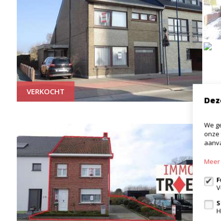
VERKOCHT
Dez
We ge
onze 
aanva
Meer 
F
V
S
H