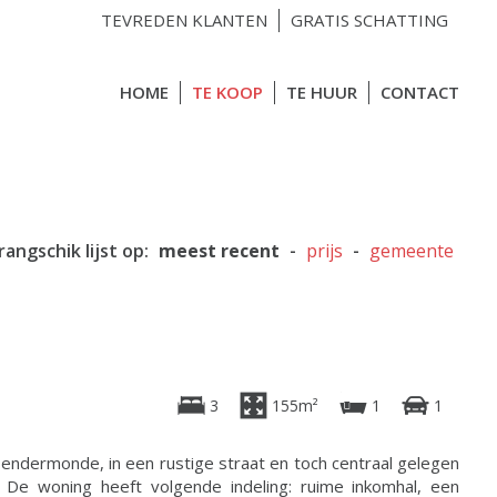
TEVREDEN KLANTEN
GRATIS SCHATTING
HOME
TE KOOP
TE HUUR
CONTACT
rangschik lijst op:
meest recent
-
prijs
-
gemeente
3
155m²
1
1
Dendermonde, in een rustige straat en toch centraal gelegen
r. De woning heeft volgende indeling: ruime inkomhal, een