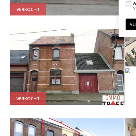
A
V
VERKOCHT
AL
VERKOCHT