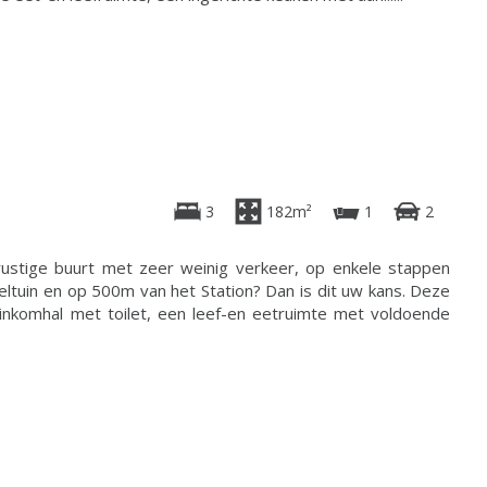
3
182m²
1
2
ustige buurt met zeer weinig verkeer, op enkele stappen
ltuin en op 500m van het Station? Dan is dit uw kans. Deze
 inkomhal met toilet, een leef-en eetruimte met voldoende