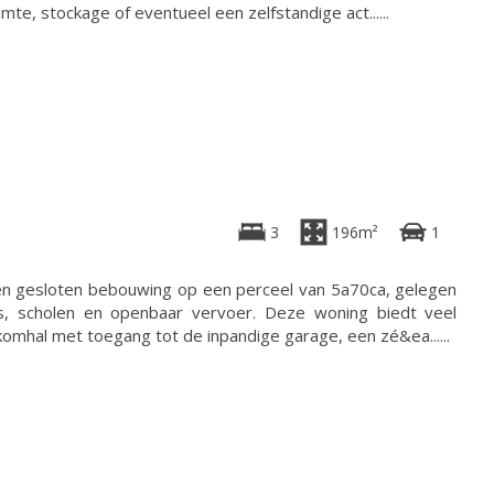
te, stockage of eventueel een zelfstandige act......
3
196m²
1
en gesloten bebouwing op een perceel van 5a70ca, gelegen
els, scholen en openbaar vervoer. Deze woning biedt veel
komhal met toegang tot de inpandige garage, een zé&ea......