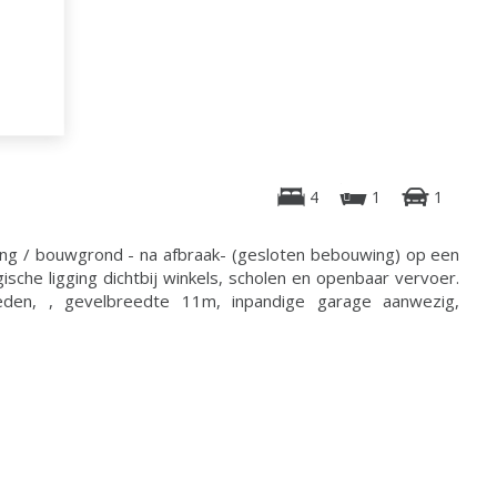
4
1
1
ng / bouwgrond - na afbraak- (gesloten bebouwing) op een
sche ligging dichtbij winkels, scholen en openbaar vervoer.
den, , gevelbreedte 11m, inpandige garage aanwezig,