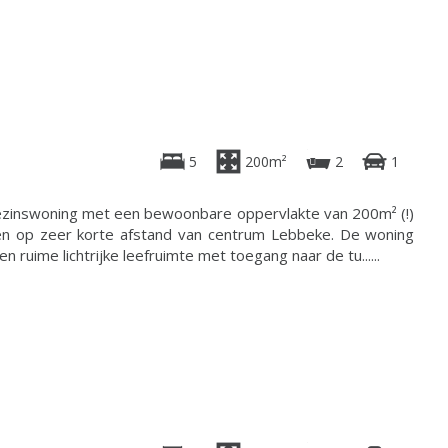
5
200m²
2
1
gezinswoning met een bewoonbare oppervlakte van 200m² (!)
gen op zeer korte afstand van centrum Lebbeke. De woning
n ruime lichtrijke leefruimte met toegang naar de tu......