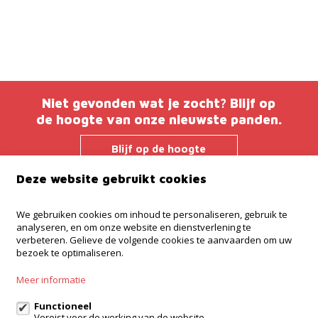
Niet gevonden wat je zocht? Blijf op
de hoogte van onze nieuwste panden.
Blijf op de hoogte
Deze website gebruikt cookies
Immo Troef
We gebruiken cookies om inhoud te personaliseren, gebruik te
analyseren, en om onze website en dienstverlening te
Brusselsesteenweg 38
verbeteren. Gelieve de volgende cookies te aanvaarden om uw
9280 Lebbeke
bezoek te optimaliseren.
052 52 52 00
Meer informatie
info@immotroef.be
Functioneel
Vereist voor de werking van de website.