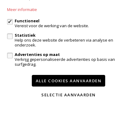
052 52 52 00
Meer informatie
info@immotroef.be
Functioneel
Vereist voor de werking van de website.
Volg ons op:
Statistiek
Help ons deze website de verbeteren via analyse en
onderzoek.
Advertenties op maat
Verkrijg gepersonaliseerde advertenties op basis van
surfgedrag.
ALLE COOKIES AANVAARDEN
Te koop
Te huur
Contact
TEVREDEN KLANTEN
SELECTIE AANVAARDEN
Wijzig cookie voorkeuren
voorwaarden
privacy
powered by Whise
website door FW4