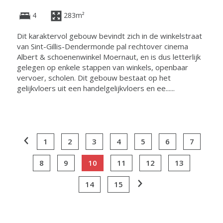
4
283m²
Dit karaktervol gebouw bevindt zich in de winkelstraat
van Sint-Gillis-Dendermonde pal rechtover cinema
Albert & schoenenwinkel Moernaut, en is dus letterlijk
gelegen op enkele stappen van winkels, openbaar
vervoer, scholen. Dit gebouw bestaat op het
gelijkvloers uit een handelgelijkvloers en ee......
1
2
3
4
5
6
7
8
9
10
11
12
13
14
15