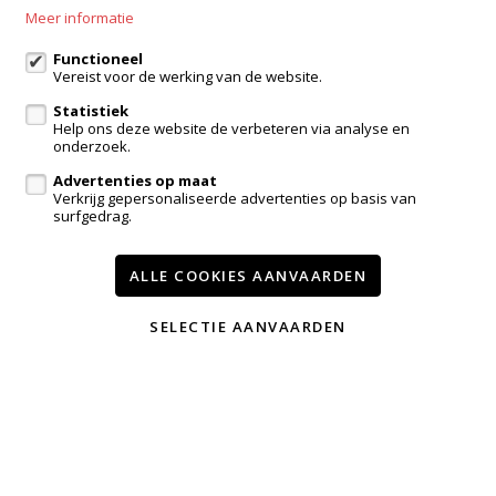
Meer informatie
info@immotroef.be
Functioneel
Vereist voor de werking van de website.
Volg ons op:
Statistiek
Help ons deze website de verbeteren via analyse en
onderzoek.
Advertenties op maat
Verkrijg gepersonaliseerde advertenties op basis van
surfgedrag.
ALLE COOKIES AANVAARDEN
Te koop
Te huur
Contact
TEVREDEN KLANTEN
SELECTIE AANVAARDEN
Wijzig cookie voorkeuren
voorwaarden
privacy
powered by Whise
website door FW4