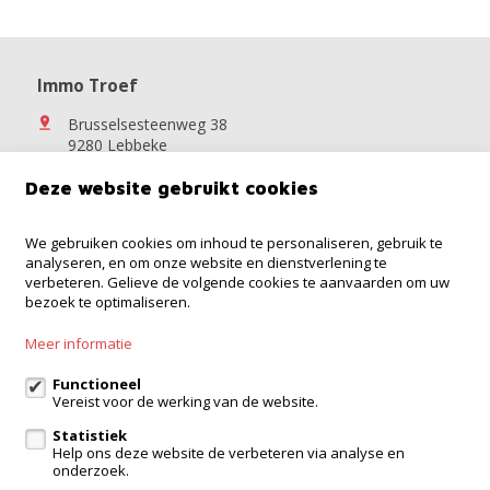
Immo Troef
Brusselsesteenweg 38
9280 Lebbeke
052 52 52 00
Deze website gebruikt cookies
info@immotroef.be
We gebruiken cookies om inhoud te personaliseren, gebruik te
analyseren, en om onze website en dienstverlening te
Volg ons op:
verbeteren. Gelieve de volgende cookies te aanvaarden om uw
bezoek te optimaliseren.
Meer informatie
Functioneel
Vereist voor de werking van de website.
Statistiek
Te koop
Te huur
Contact
Help ons deze website de verbeteren via analyse en
onderzoek.
TEVREDEN KLANTEN