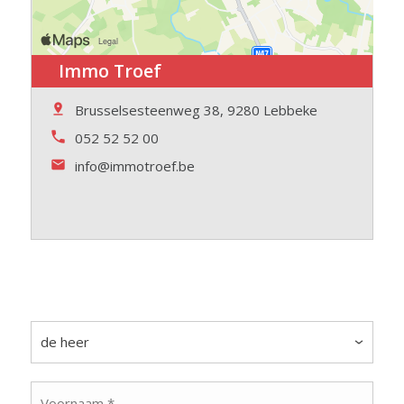
Immo Troef
Brusselsesteenweg 38, 9280 Lebbeke
052 52 52 00
info@immotroef.be