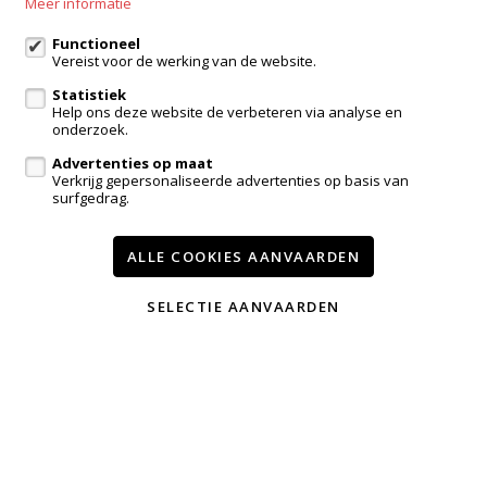
Meer informatie
info@immotroef.be
Functioneel
Vereist voor de werking van de website.
Volg ons op:
Statistiek
Help ons deze website de verbeteren via analyse en
onderzoek.
Advertenties op maat
Verkrijg gepersonaliseerde advertenties op basis van
surfgedrag.
ALLE COOKIES AANVAARDEN
Te koop
Te huur
Contact
TEVREDEN KLANTEN
SELECTIE AANVAARDEN
Wijzig cookie voorkeuren
voorwaarden
privacy
powered by Whise
website door FW4