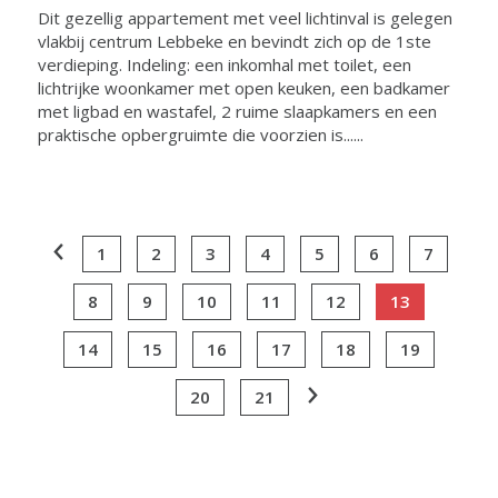
Dit gezellig appartement met veel lichtinval is gelegen
vlakbij centrum Lebbeke en bevindt zich op de 1ste
verdieping. Indeling: een inkomhal met toilet, een
lichtrijke woonkamer met open keuken, een badkamer
met ligbad en wastafel, 2 ruime slaapkamers en een
praktische opbergruimte die voorzien is......
1
2
3
4
5
6
7
8
9
10
11
12
13
14
15
16
17
18
19
20
21