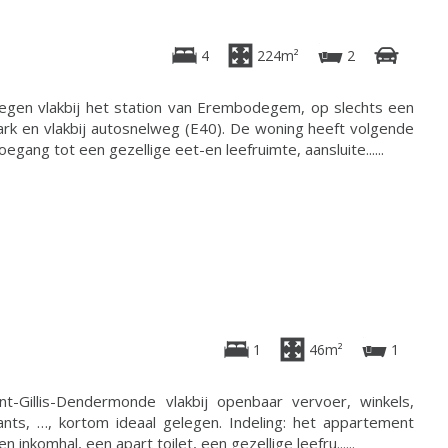
4
224m²
2
legen vlakbij het station van Erembodegem, op slechts een
ark en vlakbij autosnelweg (E40). De woning heeft volgende
oegang tot een gezellige eet-en leefruimte, aansluite......
1
46m²
1
nt-Gillis-Dendermonde vlakbij openbaar vervoer, winkels,
rants, …, kortom ideaal gelegen. Indeling: het appartement
inkomhal, een apart toilet, een gezellige leefru......