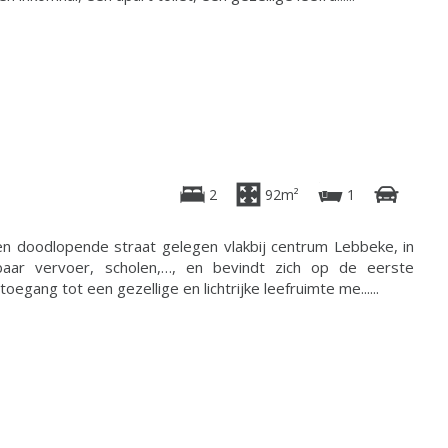
2
92m²
1
en doodlopende straat gelegen vlakbij centrum Lebbeke, in
nbaar vervoer, scholen,…, en bevindt zich op de eerste
oegang tot een gezellige en lichtrijke leefruimte me......