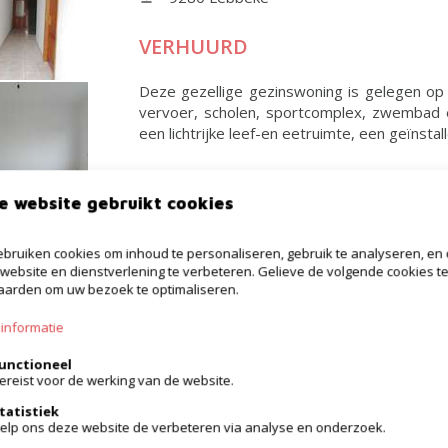
VERHUURD
Deze gezellige gezinswoning is gelegen op
vervoer, scholen, sportcomplex, zwembad en
een lichtrijke leef-en eetruimte, een geïnstal
e website gebruikt cookies
bruiken cookies om inhoud te personaliseren, gebruik te analyseren, en
Duplex
website en dienstverlening te verbeteren. Gelieve de volgende cookies t
arden om uw bezoek te optimaliseren.
9280 Lebbeke
informatie
VERHUURD
unctioneel
ereist voor de werking van de website.
Dit duplex appartement is gelegen in hart
openbaar vervoer en bevindt zich op de twee
tatistiek
leefruimte en een geïnstalleerde keuken met a
elp ons deze website de verbeteren via analyse en onderzoek.