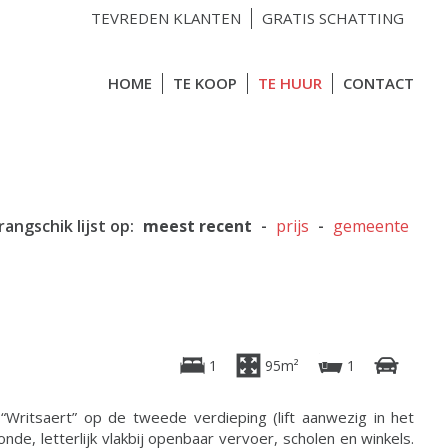
TEVREDEN KLANTEN
GRATIS SCHATTING
HOME
TE KOOP
TE HUUR
CONTACT
rangschik lijst op:
meest recent
-
prijs
-
gemeente
1
95m²
1
 “Writsaert” op de tweede verdieping (lift aanwezig in het
e, letterlijk vlakbij openbaar vervoer, scholen en winkels.