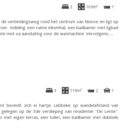
2
103m²
1
 de verbindingsweg rond het centrum van Ninove en ligt op
oer. Indeling: een ruime inkomhal, een badkamer met ligbad
te met oa aansluiting voor de wasmachine. Vervolgens......
3
119m²
2
1
t bevindt zich in hartje Lebbeke op wandelafstand van
s gelegen op de 3de verdieping van residentie "De Lente".
er met eigen terras, een toilet, een badkamer met dubbele