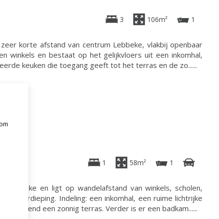
3
106m²
1
 zeer korte afstand van centrum Lebbeke, vlakbij openbaar
 winkels en bestaat op het gelijkvloers uit een inkomhal,
leerde keuken die toegang geeft tot het terras en de zo......
 om
e
1
58m²
1
je Lebbeke en ligt op wandelafstand van winkels, scholen,
de verdieping. Indeling: een inkomhal, een ruime lichtrijke
ansluitend een zonnig terras. Verder is er een badkam......