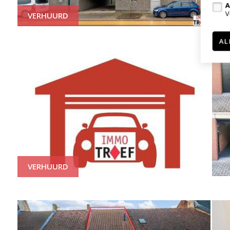
A
V
VERHUURD
AL
VERHUURD