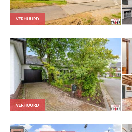
VERHUURD
VERHUURD