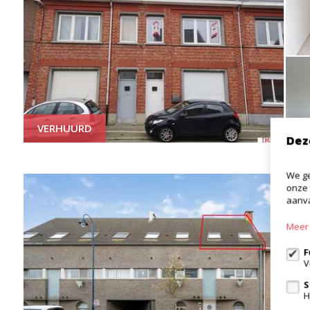
VERHUURD
Dez
We ge
onze 
aanva
Meer 
F
V
S
H