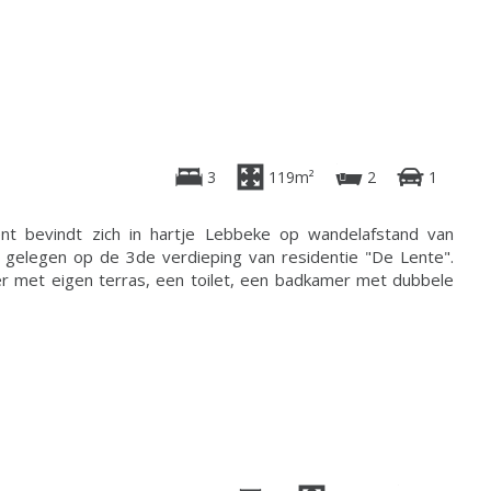
3
119m²
2
1
t bevindt zich in hartje Lebbeke op wandelafstand van
s gelegen op de 3de verdieping van residentie "De Lente".
er met eigen terras, een toilet, een badkamer met dubbele