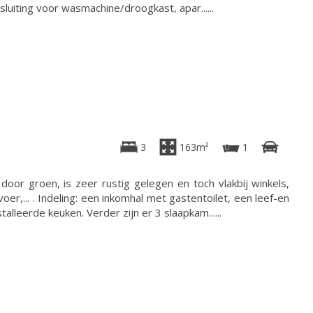
luiting voor wasmachine/droogkast, apar......
3
163m²
1
door groen, is zeer rustig gelegen en toch vlakbij winkels,
oer,... . Indeling: een inkomhal met gastentoilet, een leef-en
alleerde keuken. Verder zijn er 3 slaapkam......